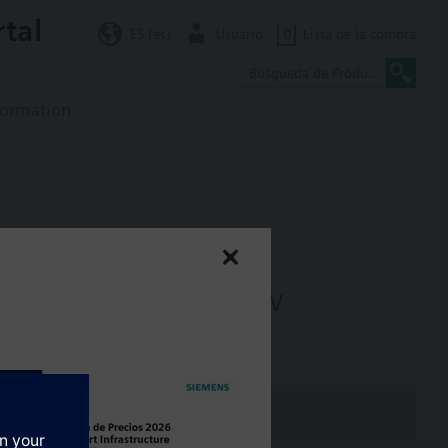
rtal
ES (es)
Usuario
0
Lista de la compra
formation
ays, housing 117mm, AC230V