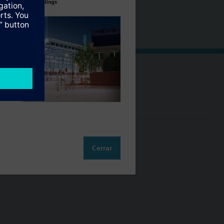
Cambia región
ES (es)
so
Cerrar