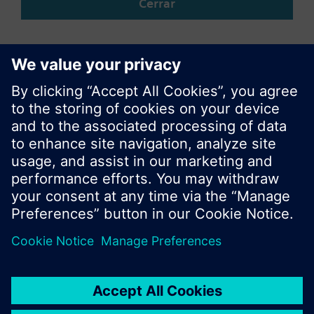
Cerrar
Compartir esta página
© Siemens Switzerland Ltd. 2017
Porfolio de productos y precios pueden cambiar,
según el país.
Política de privacidad