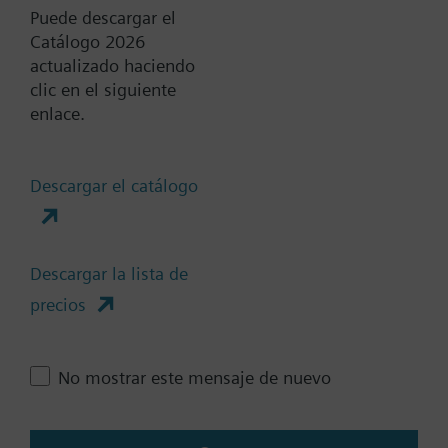
Puede descargar el
Catálogo 2026
actualizado haciendo
Documentos
clic en el siguiente
enlace.
Resumen técnico
Descargar el catálogo
Accesorios-varias selecciones
son posibles
Descargar la lista de
precios
Cambia región
No mostrar este mensaje de nuevo
ES (es)