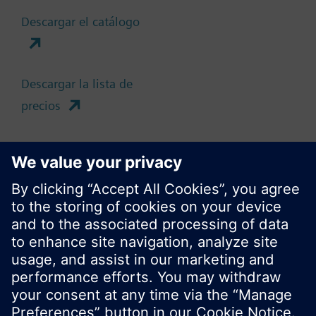
Descargar el catálogo
Cambia región
ES (es)
Descargar la lista de
precios
Compartir esta página
No mostrar este mensaje de nuevo
Cerrar
© Siemens Switzerland Ltd. 2017