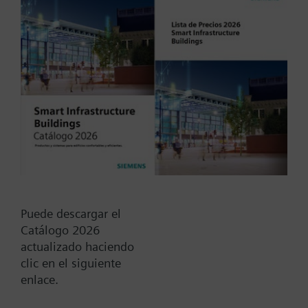
signal, PN16
Tipo / Código:
T3W10N10
Código:
BPZ:T3W10N10
Find replacement
Puede descargar el
Catálogo 2026
actualizado haciendo
clic en el siguiente
Documentos
enlace.