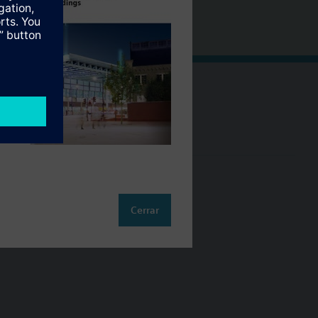
Cambia región
ES (es)
so
Cerrar