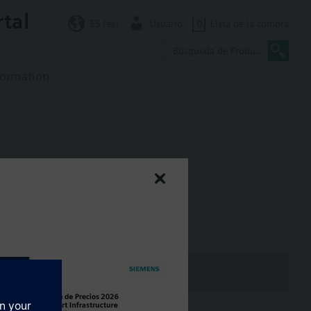
rtal
ES (es)
Usuario
0
Lista de la compra
formation