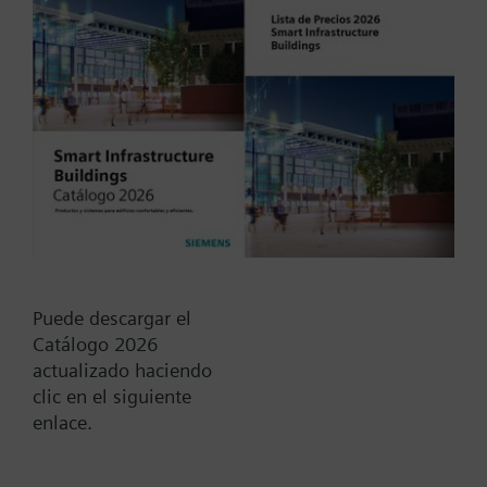
Tipo / Código:
V1f150
Código:
BPZ:V1f150
Find replacement
Puede descargar el
Catálogo 2026
actualizado haciendo
Documentos
clic en el siguiente
enlace.