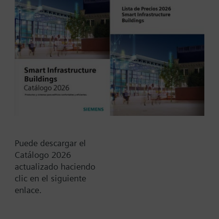
Tipo / Código:
V1fs100
Código:
BPZ:V1fs100
Find replacement
Puede descargar el
Catálogo 2026
actualizado haciendo
Documentos
clic en el siguiente
enlace.