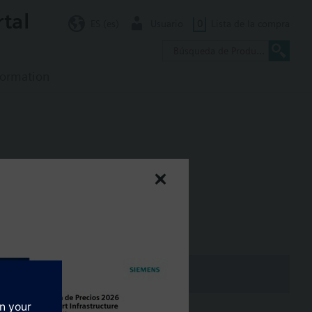
rtal
ES (es)
Usuario
0
Lista de la compra
formation