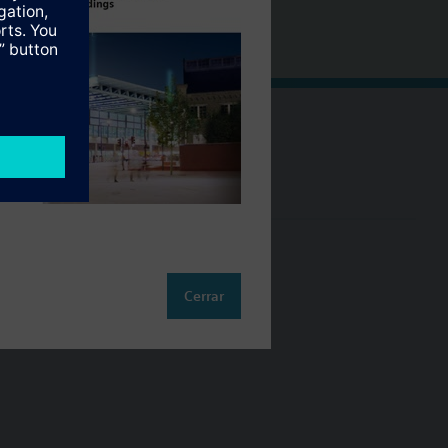
Cambia región
ES (es)
so
Cerrar