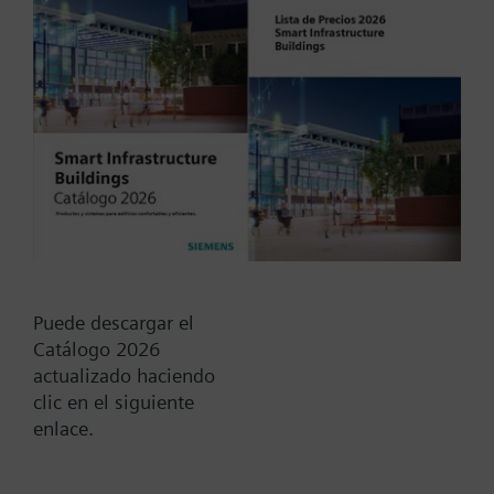
Tipo / Código:
V2DSF100
Código:
BPZ:V2DSF100
Find replacement
Puede descargar el
Catálogo 2026
actualizado haciendo
Documentos
clic en el siguiente
enlace.