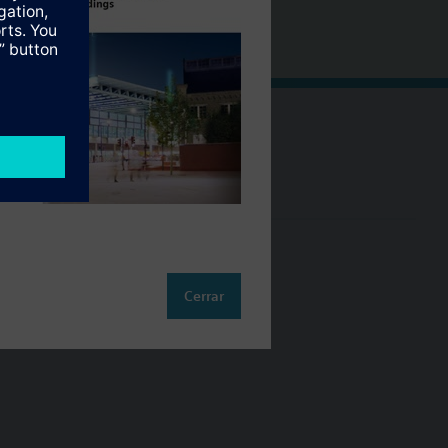
Cambia región
ES (es)
so
Cerrar