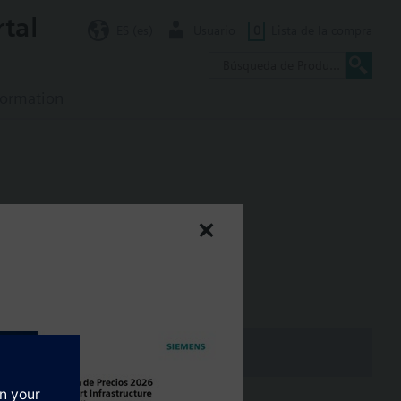
rtal
ES (es)
Usuario
0
Lista de la compra
formation