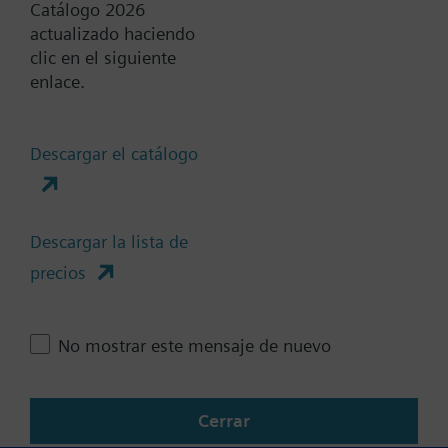
Catálogo 2026
actualizado haciendo
Documentos
clic en el siguiente
enlace.
Resumen técnico
Descargar el catálogo
Compatible products
Descargar la lista de
precios
Cambia región
No mostrar este mensaje de nuevo
ES (es)
Cerrar
Compartir esta página