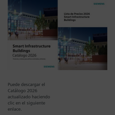
compression fitting for 10
mm.
Tipo / Código:
VFK42.150
Código:
BPZ:VFK42.150
Find replacement
Puede descargar el
Catálogo 2026
actualizado haciendo
clic en el siguiente
Documentos
enlace.