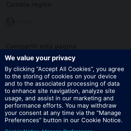
Cambia región
ES (es)
Compartir esta página
© Siemens Switzerland Ltd. 2017