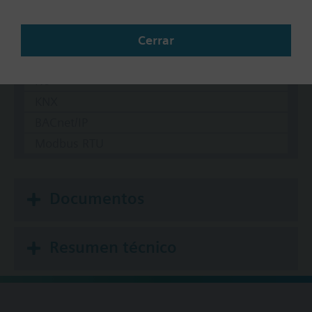
Medio
Rápido
Cerrar
Comunicación
No
KNX
BACnet/IP
Modbus RTU
Documentos
Resumen técnico