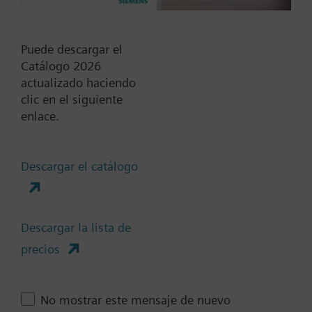
Mostrar todos (10)
Voltaje de operación
Puede descargar el
20...30 VCC
Catálogo 2026
230 VCA
actualizado haciendo
clic en el siguiente
24 VCA
enlace.
24 VCC
DC 24...48 V
Mostrar todos (6)
Descargar el catálogo
Muelle de Retorno
Si
Descargar la lista de
No
precios
Tiempo de posicionamiento
Estándar
No mostrar este mensaje de nuevo