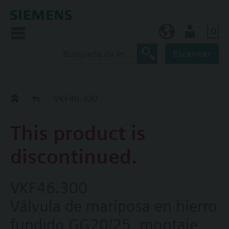
0
ES (es)
Usuario
Escanear
Old2New
VKF46.300
This product is
discontinued.
VKF46.300
Válvula de mariposa en hierro
fundido GG20/25, montaje