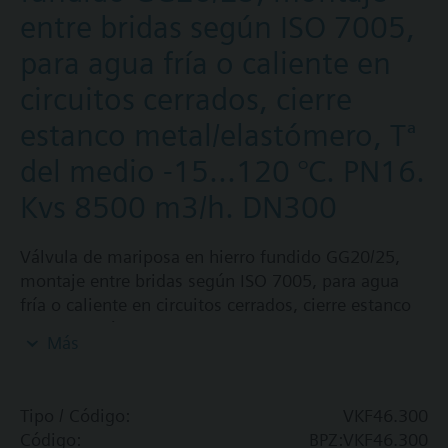
entre bridas según ISO 7005,
para agua fría o caliente en
circuitos cerrados, cierre
estanco metal/elastómero, Tª
del medio -15...120 °C. PN16.
Kvs 8500 m3/h. DN300
Válvula de mariposa en hierro fundido GG20/25,
montaje entre bridas según ISO 7005, para agua
fría o caliente en circuitos cerrados, cierre estanco
metal/elastómero, Tª del medio -15...120 °C. PN16.
Más
Kvs 8500 m3/h. DN300
Información adicional
Tipo / Código:
VKF46.300
\ASK35 kit de montaje para VKF45.200
Código:
BPZ:VKF46.300