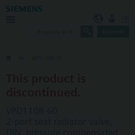
0
ES (es)
Usuario
Escanear
Old2New
VPD110B-60
This product is
discontinued.
VPD110B-60
2-port seat radiator valve,
DIN, pressure compensated,