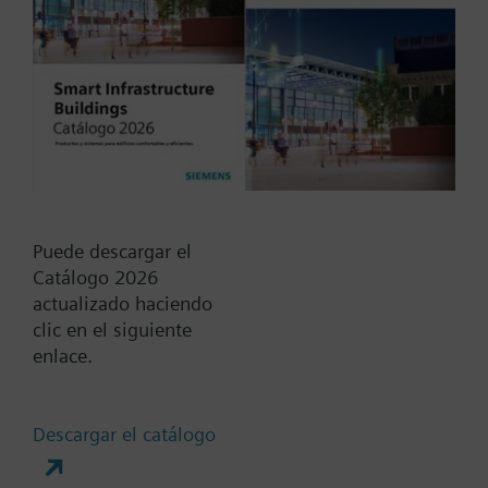
20...30 VCC
230 VCA
24 VCA
24 VCC
DC 24...48 V
Mostrar todos (6)
Muelle de Retorno
Puede descargar el
Catálogo 2026
Si
actualizado haciendo
No
clic en el siguiente
enlace.
Tiempo de posicionamiento
Estándar
Descargar el catálogo
Medio
Rápido