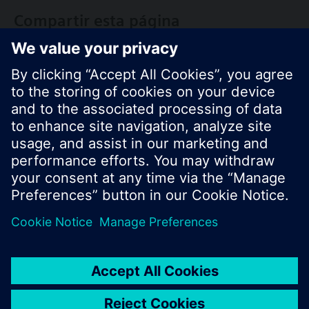
Compartir esta página
© Siemens Switzerland Ltd. 2017
Porfolio de productos y precios pueden cambiar,
según el país.
Política de privacidad
Términos de uso