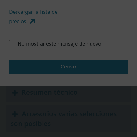
Comunicación
Descargar la lista de
No
precios
KNX
BACnet/IP
No mostrar este mensaje de nuevo
Modbus RTU
Cerrar
Documentos
Resumen técnico
Accesorios-varias selecciones
son posibles