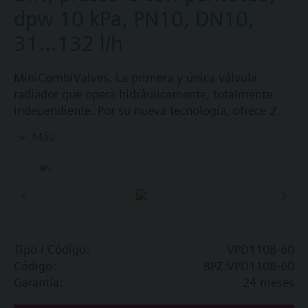
dpw 10 kPa, PN10, DN10,
31...132 l/h
MiniCombiValves. La primera y única válvula
radiador que opera hidráulicamente, totalmente
independiente. Por su nueva tecnología, ofrece 2
funciones simultáneamente. El
Más
MiniCombiValve es un dispositivo con con una
válvula de control integrada, que controla el flujo
volumétrico, y un controlador dr presión que
asegura el balance hidráulico automático.
Valor añadido:
- Cantidad de agua limitada, asegurando el confort
u reduciendo el consumo
Tipo / Código:
VPD110B-60
- Elimina los problemas de ruidos.
Código:
BPZ:VPD110B-60
- No se necesita balance hidráulico
Garantía:
24 meses
- Sin costs de servicio