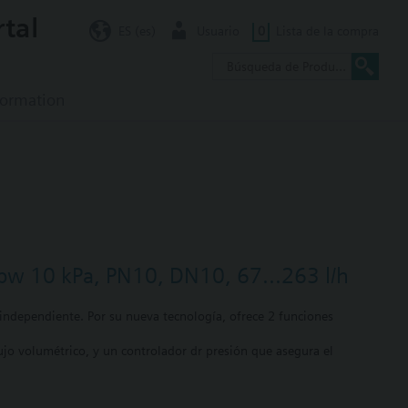
rtal
ES (es)
Usuario
0
Lista de la compra
formation
dpw 10 kPa, PN10, DN10, 67...263 l/h
independiente. Por su nueva tecnología, ofrece 2 funciones
ujo volumétrico, y un controlador dr presión que asegura el