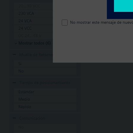
20...30 VCC
230 VCA
24 VCA
No mostrar este mensaje de nuev
24 VCC
DC 24...48 V
Mostrar todos (6)
Muelle de Retorno
Si
No
Tiempo de posicionamiento
Estándar
Medio
Rápido
Comunicación
No