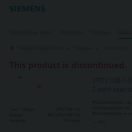
Aplicaciones HVAC
Productos
Catálogo
Guía
Productos Control HVAC
Old2New
VPD210B-120
This product is discontinued.
VPD210B-12
2-port seat 
MiniCombiValves. La p
simultáneamente. El
Tipo / Código:
VPD210B-120
MiniCombiValve es un 
Código:
BPZ:VPD210B-120
balance hidráulico au
Garantía:
24 meses
Más
Valor añadido:
- Cantidad de agua li