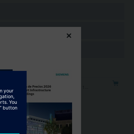
..
icionamiento 150s. Sin muelle. Tª del medio 1…