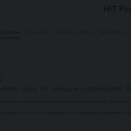
HIT Po
 Old2New
Proyectos
Catálogo digital
Marketing In
0
radiator valve, NF, pressure-compensated, 
rimera y única válvula radiador que opera hidráulicamente, totalmente 
dispositivo con con una válvula de control integrada, que controla el fl
tomático.
mitada, asegurando el confort u reduciendo el consumo