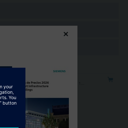
..
icionamiento 150s. Sin muelle. Tª del medio 1…