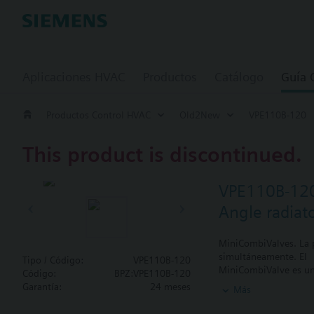
Aplicaciones HVAC
Productos
Catálogo
Guía
Productos Control HVAC
Old2New
VPE110B-120
This product is discontinued.
VPE110B-12
Angle radiat
MiniCombiValves. La p
simultáneamente. El
Tipo / Código:
VPE110B-120
MiniCombiValve es un 
Código:
BPZ:VPE110B-120
balance hidráulico au
Garantía:
24 meses
Más
Valor añadido:
- Cantidad de agua li