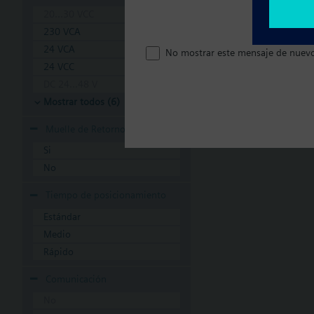
20...30 VCC
230 VCA
24 VCA
No mostrar este mensaje de nuev
24 VCC
DC 24...48 V
Mostrar todos (6)
Muelle de Retorno
Si
No
Tiempo de posicionamiento
Estándar
Medio
Rápido
Comunicación
No