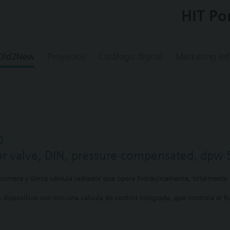
HIT Po
 Old2New
Proyectos
Catálogo digital
Marketing In
0
or valve, DIN, pressure-compensated, dpw 
rimera y única válvula radiador que opera hidráulicamente, totalmente 
dispositivo con con una válvula de control integrada, que controla el fl
tomático.
mitada, asegurando el confort u reduciendo el consumo