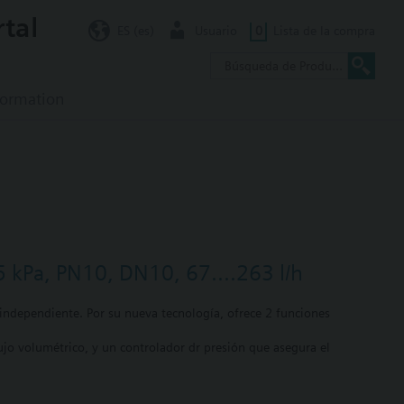
rtal
ES (es)
Usuario
0
Lista de la compra
formation
5 kPa, PN10, DN10, 67....263 l/h
independiente. Por su nueva tecnología, ofrece 2 funciones
ujo volumétrico, y un controlador dr presión que asegura el