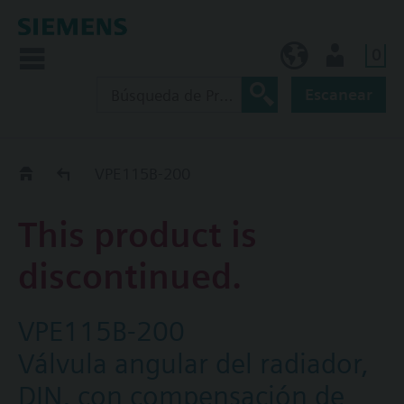
0
ES (es)
Usuario
Escanear
Old2New
VPE115B-200
This product is
discontinued.
VPE115B-200
Válvula angular del radiador,
DIN, con compensación de