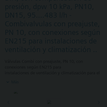
presión, dpw 10 kPa, PN10,
DN15, 95....483 l/h -
Combivalvulas con preajuste,
PN 10, con conexiones según
EN215 para instalaciones de
ventilación y climatización ..
Válvulas Combi con preajuste, PN 10, con
conexiones según EN215 para
instalaciones de ventilación y climatización para el
control en el lado del agua y el equilibrado
Más
hidráulico automático de unidades terminales,
como fan coils, unidades de inducción, y en
intercambiadores de calor para calefacción o
refrigeración.