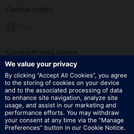
Cambia región
ES (es)
Compartir esta página
© Siemens Switzerland Ltd. 2017