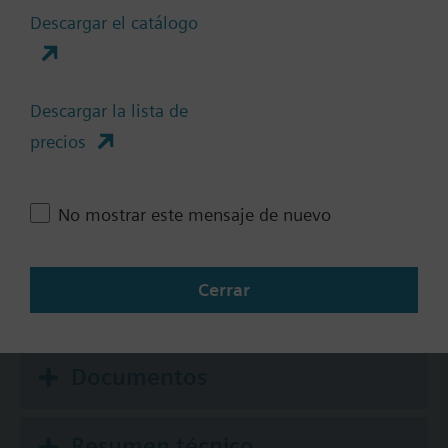
Descargar el catálogo
Tiempo de posicionamiento
Estándar
Medio
Descargar la lista de
Rápido
precios
Comunicación
No
No mostrar este mensaje de nuevo
KNX
BACnet/IP
Cerrar
Modbus RTU
Documentos
Resumen técnico