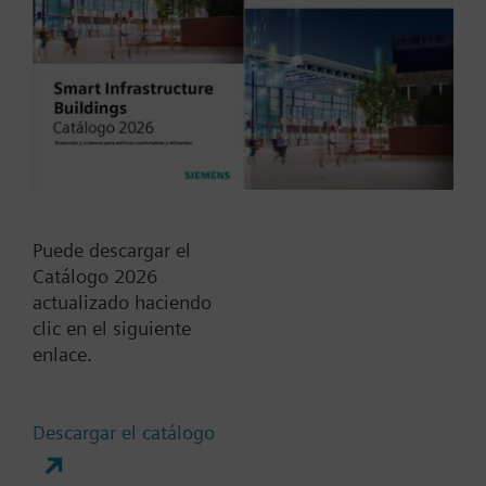
20...30 VCC
230 VCA
24 VCA
24 VCC
DC 24...48 V
Mostrar todos (6)
Muelle de Retorno
Puede descargar el
Catálogo 2026
Si
actualizado haciendo
No
clic en el siguiente
enlace.
Tiempo de posicionamiento
Estándar
Descargar el catálogo
Medio
Rápido