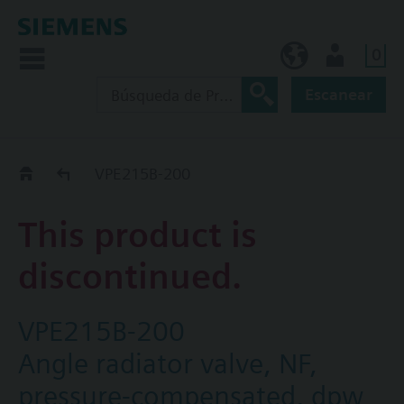
0
ES (es)
Usuario
Escanear
Old2New
VPE215B-200
This product is
discontinued.
VPE215B-200
Angle radiator valve, NF,
pressure-compensated, dpw