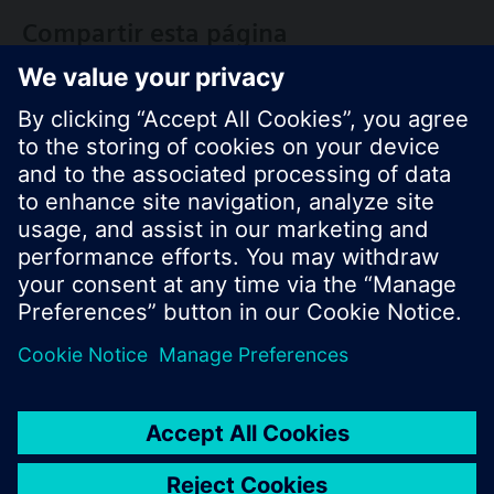
Compartir esta página
© Siemens Switzerland Ltd. 2017
Porfolio de productos y precios pueden cambiar,
según el país.
Política de privacidad
Términos de uso