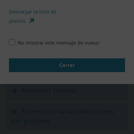
Comunicación
Descargar la lista de
No
precios
KNX
BACnet/IP
No mostrar este mensaje de nuevo
Modbus RTU
Cerrar
Documentos
Resumen técnico
Accesorios-varias selecciones
son posibles