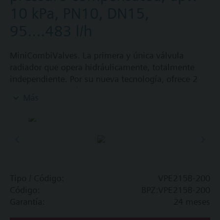
10 kPa, PN10, DN15,
95....483 l/h
MiniCombiValves. La primera y única válvula
radiador que opera hidráulicamente, totalmente
independiente. Por su nueva tecnología, ofrece 2
funciones simultáneamente. El
Más
MiniCombiValve es un dispositivo con con una
válvula de control integrada, que controla el flujo
volumétrico, y un controlador dr presión que
asegura el balance hidráulico automático.
Valor añadido:
- Cantidad de agua limitada, asegurando el confort
u reduciendo el consumo
Tipo / Código:
VPE215B-200
- Elimina los problemas de ruidos.
Código:
BPZ:VPE215B-200
- No se necesita balance hidráulico
Garantía:
24 meses
- Sin costs de servicio