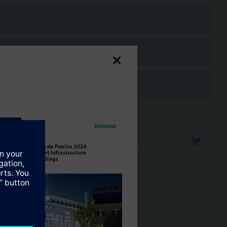
..
icionamiento 150s. Sin muelle. Tª del medio 1…