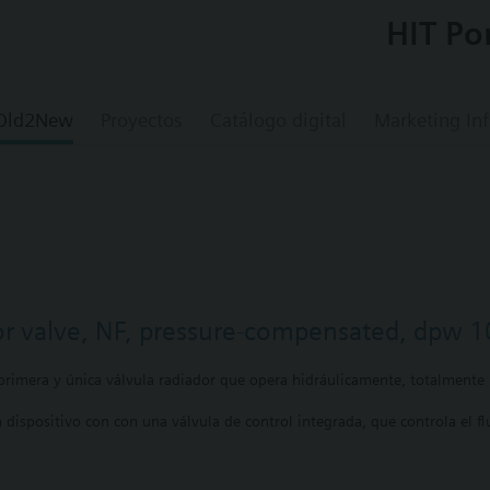
HIT Po
 Old2New
Proyectos
Catálogo digital
Marketing In
or valve, NF, pressure-compensated, dpw 1
rimera y única válvula radiador que opera hidráulicamente, totalmente 
dispositivo con con una válvula de control integrada, que controla el fl
tomático.
mitada, asegurando el confort u reduciendo el consumo