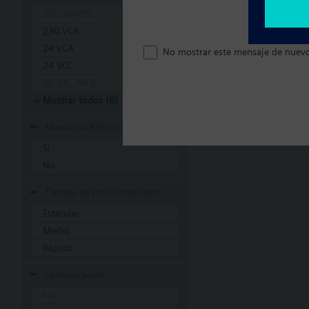
20...30 VCC
230 VCA
24 VCA
No mostrar este mensaje de nuev
24 VCC
DC 24...48 V
Mostrar todos (6)
Muelle de Retorno
Si
No
Tiempo de posicionamiento
Estándar
Medio
Rápido
Comunicación
No