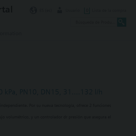
rtal
ES (es)
Usuario
0
Lista de la compra
formation
0 kPa, PN10, DN15, 31....132 l/h
independiente. Por su nueva tecnología, ofrece 2 funciones
ujo volumétrico, y un controlador dr presión que asegura el