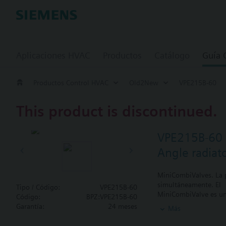
Aplicaciones HVAC
Productos
Catálogo
Guía
Productos Control HVAC
Old2New
VPE215B-60
This product is discontinued.
VPE215B-60
Angle radiat
MiniCombiValves. La p
simultáneamente. El
Tipo / Código:
VPE215B-60
MiniCombiValve es un 
Código:
BPZ:VPE215B-60
balance hidráulico au
Garantía:
24 meses
Más
Valor añadido:
- Cantidad de agua li