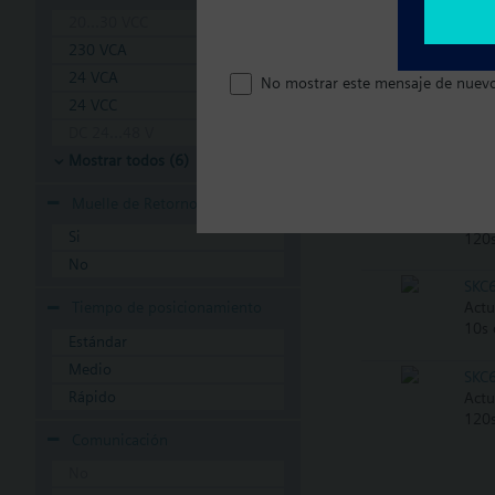
SKC
20...30 VCC
Actu
230 VCA
posi
24 VCA
No mostrar este mensaje de nuev
24 VCC
SKC
Actu
DC 24...48 V
(mue
Mostrar todos (6)
SKC
Muelle de Retorno
Actu
Si
120s
No
SKC
Actu
Tiempo de posicionamiento
10s 
Estándar
Medio
SKC
Rápido
Actu
120s
Comunicación
No