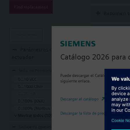
Find replacement
Resumen t
Accesorios
Quitar filtros
Parámetros de
Actuadore
Catálogo 2026 para 
actuador
SKC
Actu
Señal de Posicionamiento
(mue
Puede descargar el Catálogo 2026 actua
0...10 VCC
siguiente enlace.
0...1000 Ohm
SKC
Actu
0...20 mA
Tª d
Descargar el catálogo
0..100% (KNX)
0..100% (Modbus RTU)
SKC
Descargar la lista de precios
Mostrar todos (10)
Actu
med
Voltaje de operación