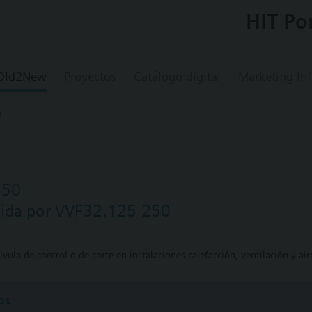
HIT Po
 Old2New
Proyectos
Catálogo digital
Marketing In
0
250
uida por VVF32.125-250
vula de control o de corte en instalaciones calefacción, ventilación y ai
os