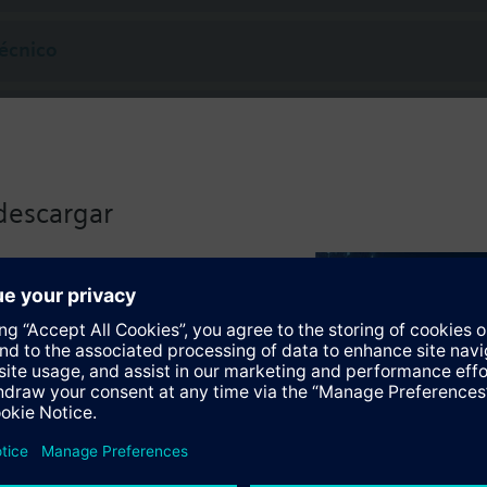
écnico
-varias selecciones son posibles
s compatibles
descargar
32.61
ador electro-hidráulico 2800N carrera 40 mm, control 3-puntos, 230 VCA
lle), Tª del medio -25…150 °C
lizado haciendo clic en el
82.61
ador electro-hidráulico 2800N carrera 40 mm, control 3-puntos, 24 VCA, 
el medio -25…150 °C
82.60
ador electro-hidráulico 2800N carrera 40 mm, control 3-puntos, 24 VCA, 
io -25…150 °C