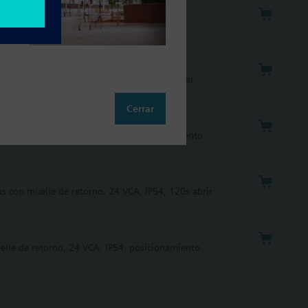
lle de retorno, alimentación 230 VCA, IP54,
 IP54, posicionamiento 120s abrir 20s cerrar
Cerrar
elle de retorno, 24 VCA, IP54, posicionamiento
 con muelle de retorno. 24 VCA, IP54, 120s abrir
elle de retorno, 24 VCA, IP54, posicionamiento