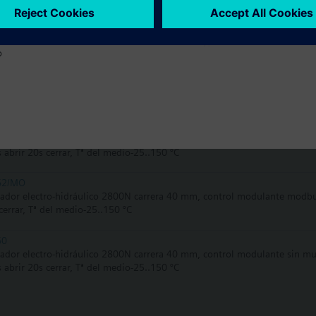
32.60
ador electro-hidráulico 2800N carrera 40mm, control. 3-puntos, sin mue
cionamiento 120s, Tª del medio -25…150 °C
o
62UA
ador electro-hidráulico 2800N carrera 40 mm, control modulante 24 VCA,
lle), Tª del medio-25..150 °C
62
ador electro-hidráulico 2800N carrera 40 mm, control modulante con mu
 abrir 20s cerrar, Tª del medio-25..150 °C
62/MO
ador electro-hidráulico 2800N carrera 40 mm, control modulante modbus
cerrar, Tª del medio-25..150 °C
60
ador electro-hidráulico 2800N carrera 40 mm, control modulante sin mu
 abrir 20s cerrar, Tª del medio-25..150 °C