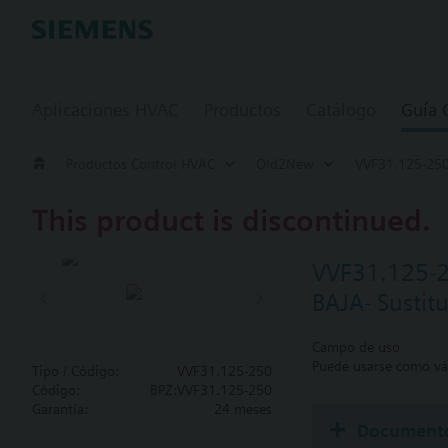
Aplicaciones HVAC
Productos
Catálogo
Guía
Productos Control HVAC
Old2New
VVF31.125-25
This product is discontinued.
VVF31.125-
BAJA- Sustit
Campo de uso
Puede usarse como vál
Tipo / Código:
VVF31.125-250
Código:
BPZ:VVF31.125-250
Garantía:
24 meses
Document