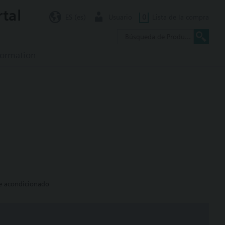
rtal
ES (es)
Usuario
0
Lista de la compra
formation
re acondicionado