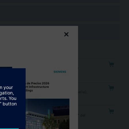
, IP54, posicionamiento 120s abrir 8s cerrar
IP54, posicionamiento 120s, 18s cierre (muelle),
IP54, posicionamiento 120s (sin muelle), Tª del