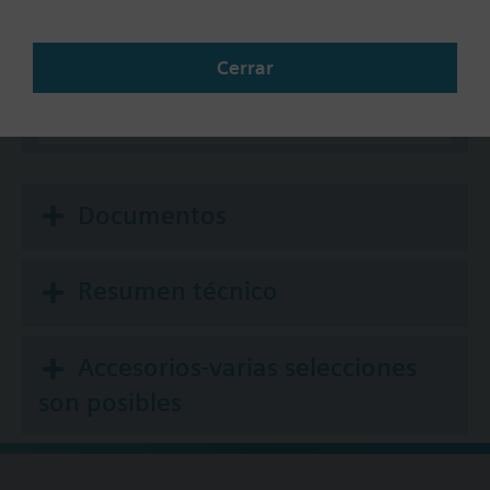
No
KNX
Cerrar
BACnet/IP
Modbus RTU
Documentos
Resumen técnico
Accesorios-varias selecciones
son posibles