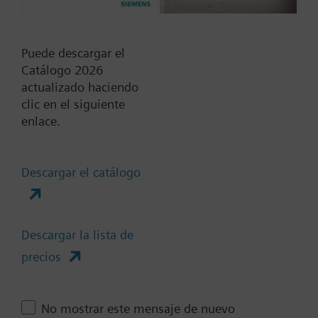
230 VCA
24 VCA
Puede descargar el
24 VCC
Catálogo 2026
DC 24...48 V
actualizado haciendo
Mostrar todos (6)
clic en el siguiente
enlace.
Muelle de Retorno
Si
Descargar el catálogo
No
Tiempo de posicionamiento
Descargar la lista de
Estándar
precios
Medio
Rápido
No mostrar este mensaje de nuevo
Comunicación