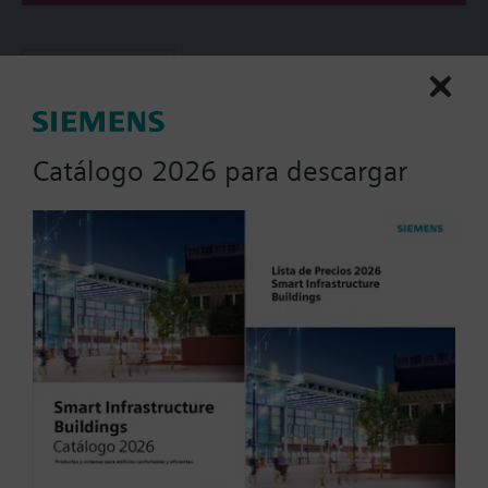
Resumen
Válvulas de 2-vías PN 25 / PN 16 con conexiones
embridadas
Quitar filtros
Parámetros de actuador
Catálogo 2026 para descargar
Señal de Posicionamiento
0...10 VCC
0...1000 Ohm
0...20 mA
0..100% (KNX)
0..100% (Modbus RTU)
Mostrar todos (10)
Voltaje de operación
20...30 VCC