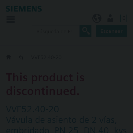
0
ES (es)
Usuario
Escanear
Old2New
VVF52.40-20
This product is
discontinued.
VVF52.40-20
Vávula de asiento de 2 vías,
embridado, PN 25, DN 40, kvs