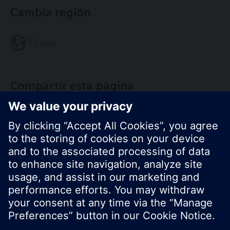
Cambia región
ES (es)
Compartir esta página
© Siemens Switzerland Ltd. 2017