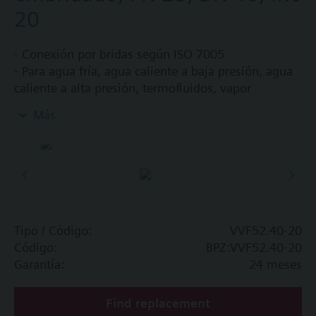
20
- Conexión por bridas según ISO 7005
- Para agua fría, agua caliente a baja presión, agua
caliente a alta presión, termofluidos, vapor
saturado y vapor recalentado en circuitos abiertos y
Más
cerrados
Información adicional
Existen las opciones siguientes:
- Con sufijo "M": Libres de silicona
- Con sufijo "A": Agua sobrecalentada y
termofluidos: 140...180 ºC
Tipo / Código:
VVF52.40-20
- Con sufijo "G": Vapor saturado / recalentado: (<6
Código:
BPZ:VVF52.40-20
bar y 140...180 ºC) para Kvs {>=} 1,25.
Garantía:
24 meses
- Con sufijo "AC": Con prolongador/separador
actuador para fluidos térmicos {<=} 300 ºC
Find replacement