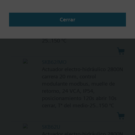
Actuador electro-hidráulico 1000N
carrera 20 mm, control
modulante con muelle de retorno,
Cerrar
24 VCA, IP54, posicionamiento
30s abrir 15s cerrar, Tª del medio-
25..150 °C
SKB62/MO
Actuador electro-hidráulico 2800N
carrera 20 mm, control
modulante modbus, muelle de
retorno, 24 VCA, IP54,
posicionamiento 120s abrir 10s
cerrar, Tª del medio-25..150 °C
SKB62U
Actuador electro-hidráulico 2800N