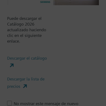
Tª del medio -25-150 °C
Puede descargar el
SKB82.51
Catálogo 2026
Actuador electro-hidráulico 1000N
actualizado haciendo
carrera 20 mm, control 3-puntos,
clic en el siguiente
24 VCA, IP54, posicionamiento
enlace.
120s abrir 8s cerrar (muelle), Tª
del medio -25…150 °C
Descargar el catálogo
SKB82.50
Actuador electro-hidráulico 2800N
carrera 20 mm, control 3-puntos
Descargar la lista de
24 VCA, IP54, posicionamiento
precios
120s, Tª del medio -25…150 °C
No mostrar este mensaje de nuevo
SKB62UA