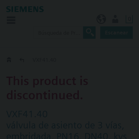
0
ES (es)
Usuario
Escanear
Old2New
VXF41.40
This product is
discontinued.
VXF41.40
válvula de asiento de 3 vías,
embridada, PN16, DN40, kvs