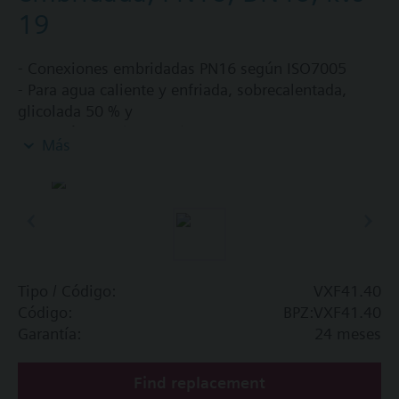
19
- Conexiones embridadas PN16 según ISO7005
- Para agua caliente y enfriada, sobrecalentada,
glicolada 50 % y
fluido térmico (<180 ºC), en circuito cerrado
Más
Existe una opción "Libres de silicona" que puede
seleccionarse añadiendo a la referencia del
producto el sufijo 5.
Información adicional
Existe una opción "Libres de silicona" que puede
Tipo / Código:
VXF41.40
seleccionarse añadiendo a la referencia del
Código:
BPZ:VXF41.40
producto el sufijo 5.
Garantía:
24 meses
Find replacement