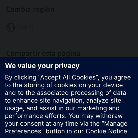
Cambia región
ES (es)
Compartir esta página
© Siemens Switzerland Ltd. 2017