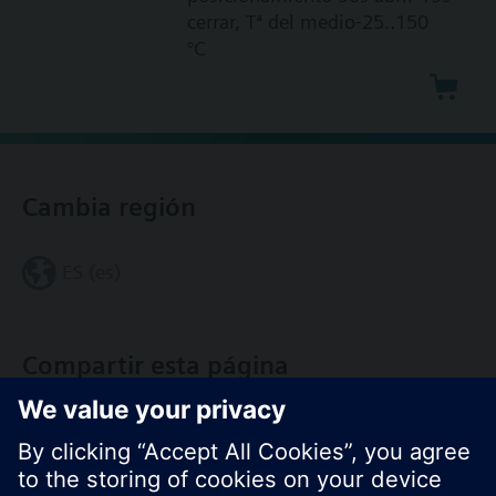
cerrar, Tª del medio-25..150
°C
Cambia región
ES (es)
Compartir esta página