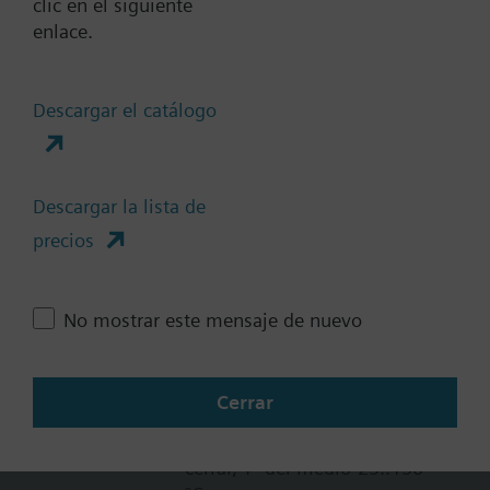
clic en el siguiente
-25…150 °C
enlace.
SKB82.50
Descargar el catálogo
Actuador electro-hidráulico
2800N carrera 20 mm, control
3-puntos 24 VCA, IP54,
Descargar la lista de
posicionamiento 120s, Tª del
medio -25…150 °C
precios
SKB62UA
No mostrar este mensaje de nuevo
Actuador electro-hidráulico
1000N carrera 20 mm, control
modulante con muelle de
Cerrar
retorno, 24 VCA, IP54,
posicionamiento 30s abrir 15s
cerrar, Tª del medio-25..150