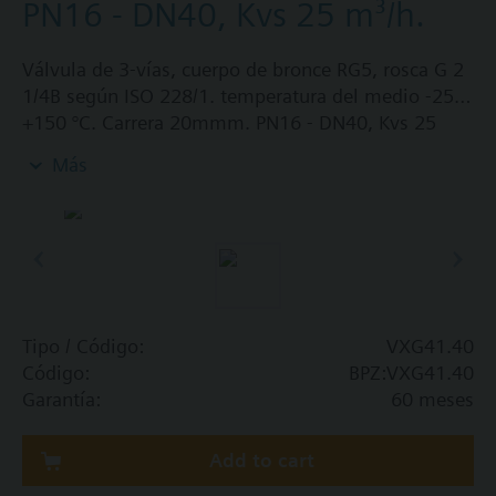
PN16 - DN40, Kvs 25 m³/h.
Válvula de 3-vías, cuerpo de bronce RG5, rosca G 2
1/4B según ISO 228/1. temperatura del medio -25…
+150 °C. Carrera 20mmm. PN16 - DN40, Kvs 25
m3/h
Más
CAUTION!
Precaución:
Elemento de calefacción ASZ6.5 es requerido para
media por debajo de 0 °C
Tipo / Código:
VXG41.40
Código:
BPZ:VXG41.40
Garantía:
60 meses
Add to cart