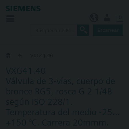
0
ES (es)
Usuario
Escanear
BPZ:VXG41..
VXG41.40
VXG41.40
Válvula de 3-vías, cuerpo de
bronce RG5, rosca G 2 1/4B
según ISO 228/1.
Temperatura del medio -25…
+150 °C. Carrera 20mmm.