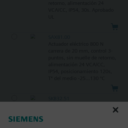
retorno, alimentación 24
VCA/CC, IP54, 30s. Aprobado
UL
SAX81.00
Actuador eléctrico 800 N
carrera de 20 mm, control 3-
puntos, sin muelle de retorno,
alimentación 24 VCA/CC,
IP54, posicionamiento 120s,
Tª del medio -25…130 °C
SKB32.51
Actuador electro-hidráulico
2800N carrera 20 mm, control
3-puntos, 230 VCA, IP54,
posicionamiento 120s, abrir