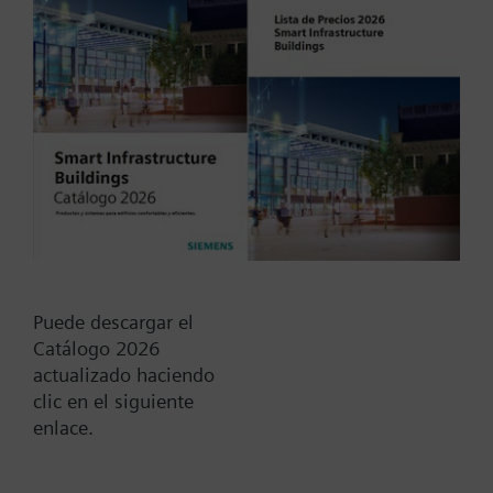
Tipo / Código:
WFM36.110
Código:
BPZ:WFM36.110
Find replacement
Puede descargar el
Catálogo 2026
actualizado haciendo
Documentos
clic en el siguiente
enlace.