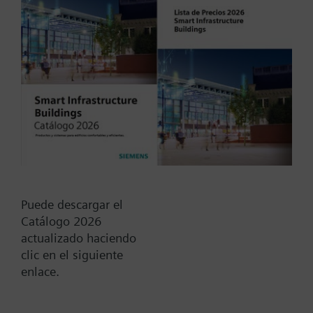
Tipo / Código:
WFU10.110
Código:
BPZ:WFU10.110
Find replacement
Puede descargar el
Catálogo 2026
actualizado haciendo
Documentos
clic en el siguiente
enlace.