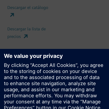
Descargar el catálogo
Cambia región
ES (es)
Descargar la lista de
precios
Compartir esta página
No mostrar este mensaje de nuevo
Cerrar
© Siemens Switzerland Ltd. 2017