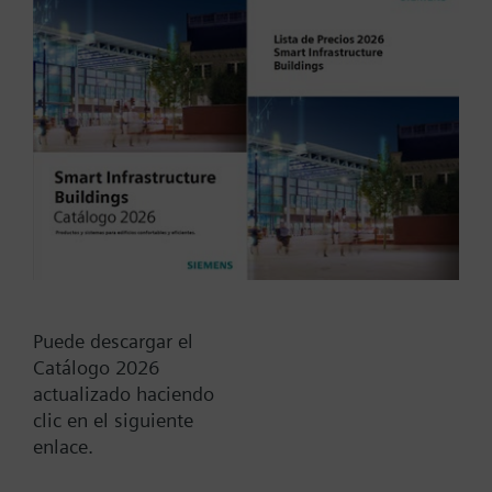
m3/h, dpmax = 70/300 kPa
Tipo / Código:
X2f100
Código:
BPZ:X2f100
Find replacement
Puede descargar el
Catálogo 2026
actualizado haciendo
clic en el siguiente
Documentos
enlace.