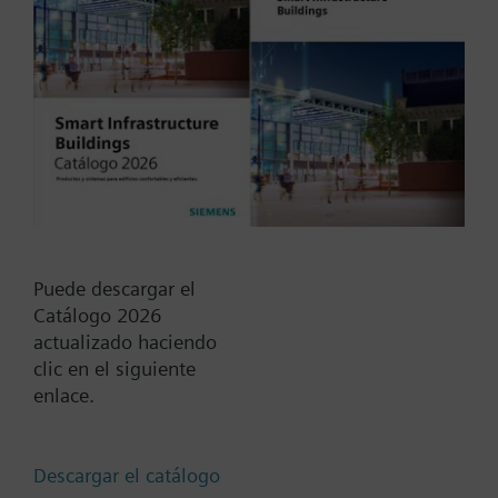
Grado de protección IP44, Humedad hasta 95%,
temperaturas de operación entre -25 y 70ºC.
Tipo / Código:
KFDM225RP
Certificados CE acorde EN54 y certificados VDS y
Código:
ES2:30880018
LPCB..
Add to cart
Add to project
Puede descargar el
Documentos
Catálogo 2026
actualizado haciendo
clic en el siguiente
enlace.
Cambia región
Descargar el catálogo