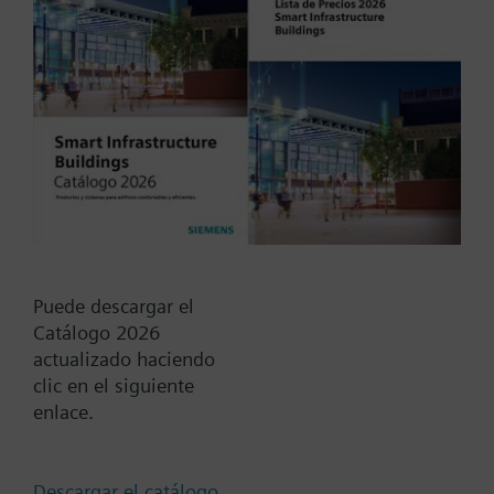
Más
Tipo / Código:
DM1103AB
Código:
ES2:32740018
Add to cart
Add to project
Puede descargar el
Catálogo 2026
Documentos
actualizado haciendo
clic en el siguiente
enlace.
Cambia región
Descargar el catálogo