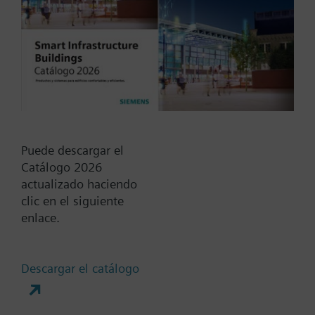
Add to project
Documentos
This set of products consists of
Puede descargar el
Catálogo 2026
actualizado haciendo
clic en el siguiente
Cambia región
enlace.
ES (es)
Descargar el catálogo
Compartir esta página