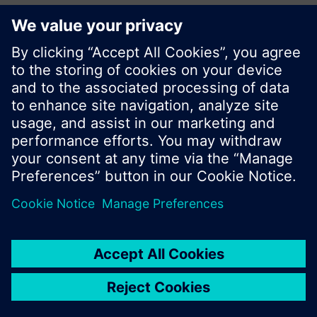
Descargar la lista de
precios
No mostrar este mensaje de nuevo
Cerrar
© Siemens Switzerland Ltd. 2017
Porfolio de productos y precios pueden cambiar,
según el país.
Política de privacidad
Términos de uso