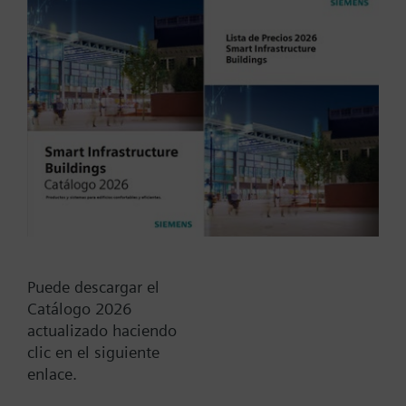
3 años licencia cloud Satellite para Connect Box
Tipo / Código:
CWG.L3-SAT
Código:
P55695-L100-A240
Garantía:
0 mes
Find replacement
Puede descargar el
Catálogo 2026
actualizado haciendo
clic en el siguiente
Documentos
enlace.