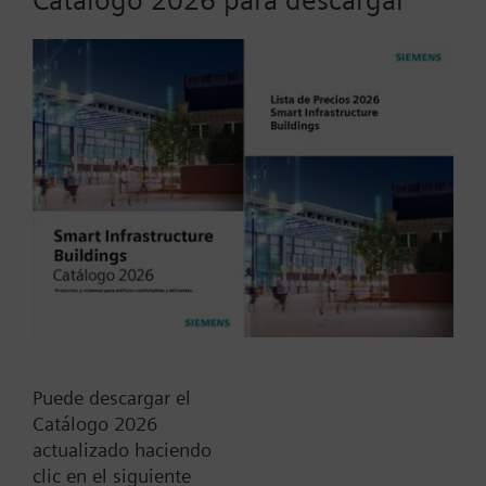
Opción de la licencia para añadir la disciplina de
Vídeo al Desigo CC. La licencia incluye 8 monitores
y 8 cámaras embebidas
Tipo / Código:
CCA-V-PLUS
Código:
P55802-Y159-A300
Garantía:
12 meses
Add to cart
Puede descargar el
Catálogo 2026
Add to project
actualizado haciendo
clic en el siguiente