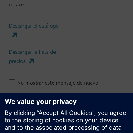
enlace.
Documentos
Descargar el catálogo
Cambia región
Descargar la lista de
precios
ES (es)
No mostrar este mensaje de nuevo
Compartir esta página
Cerrar