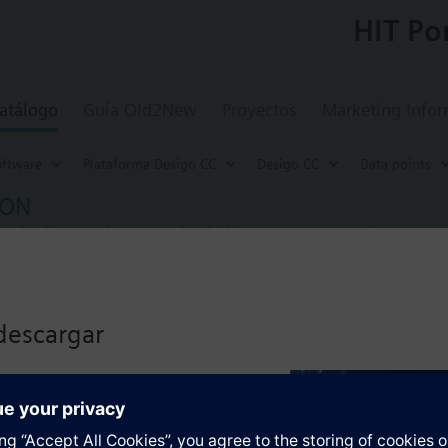
HIT Po
atálogo
Guía Old2New
Proyectos
Marketing Info
oftware
Plataforma Desigo CC
Desigo CC
Data points
MON
e la licencia para habilitar 128 monitores 
 a un cliente de Desigo CC con vídeo tota
ncia para habilitar 128 monitores adicionales en Desigo CC. 16 monitore
descargar
os
lizado haciendo clic en el