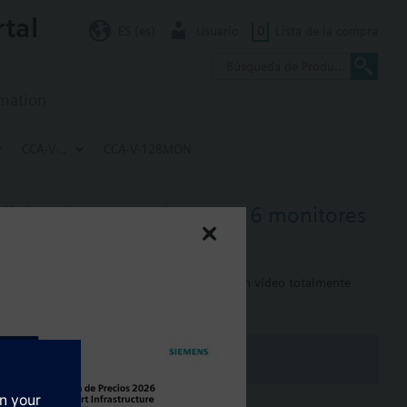
rtal
ES (es)
Usuario
0
Lista de la compra
rmation
CCA-V-..
CCA-V-128MON
adicionales en Desigo CC. 16 monitores
lmente habilitado
s corresponden a un cliente de Desigo CC con vídeo totalmente