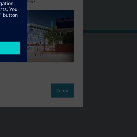
Cambia región
ES (es)
so
Cerrar