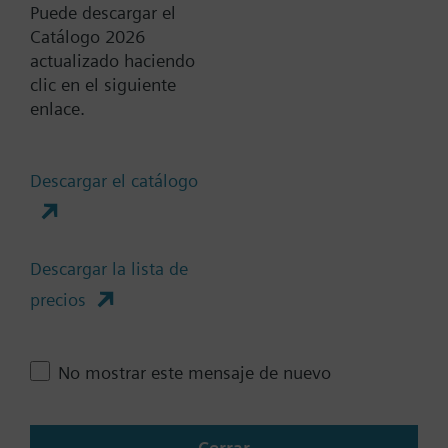
Add to cart
Puede descargar el
Catálogo 2026
actualizado haciendo
Add to project
clic en el siguiente
enlace.
Documentos
Descargar el catálogo
Resumen técnico
Descargar la lista de
precios
Cambia región
No mostrar este mensaje de nuevo
ES (es)
Cerrar