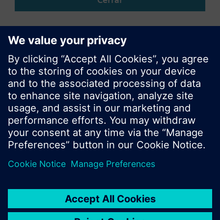
Compartir esta página
© Siemens Switzerland Ltd. 2017
Porfolio de productos y precios pueden cambiar,
según el país.
Política de privacidad
Términos de uso