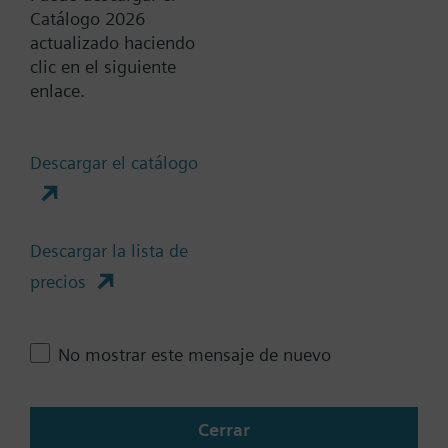
Catálogo 2026
Add to project
actualizado haciendo
clic en el siguiente
enlace.
Documentos
Descargar el catálogo
Resumen técnico
Descargar la lista de
precios
Cambia región
No mostrar este mensaje de nuevo
ES (es)
Cerrar