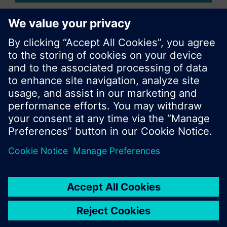
Compartir esta página
© Siemens Switzerland Ltd. 2017
Porfolio de productos y precios pueden cambiar,
según el país.
Política de privacidad
Términos de uso