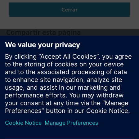
ES (es)
Cerrar
Compartir esta página
© Siemens Switzerland Ltd. 2017
Porfolio de productos y precios pueden cambiar,
según el país.