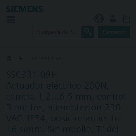
0
ES (es)
Usuario
Escanear
BPZ:SSC..
SSC331.09H
SSC331.09H
Actuador eléctrico 200N,
carrera 1,2...6,5 mm, control
3 puntos, alimentación 230
VAC. IP54, posicionamiento
16 s/mm. Sin muelle. Tª del