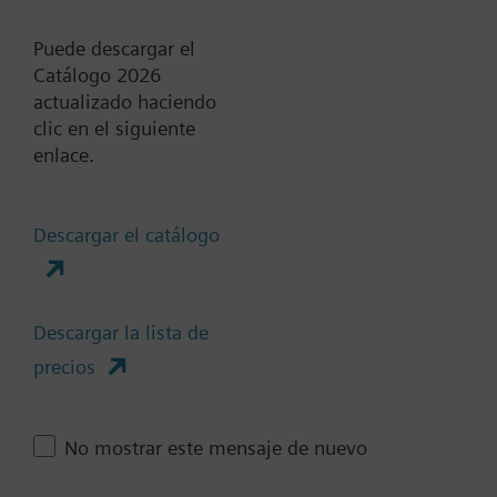
Add to project
Puede descargar el
Catálogo 2026
actualizado haciendo
clic en el siguiente
Documentos
enlace.
Resumen técnico
Descargar el catálogo
Accesorios-varias selecciones
Descargar la lista de
son posibles
precios
No mostrar este mensaje de nuevo
Cambia región