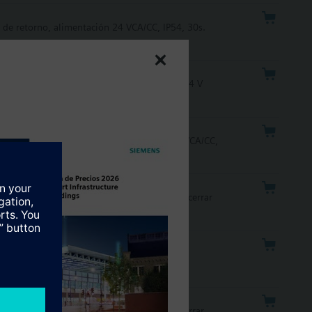
 de retorno, alimentación 24 VCA/CC, IP54, 30s.
dbus Sin muelle de retorno. Alimentación 24 V
 mA, 0...1000 Ohm, feedback 0...10 VCC, 24 VCA/CC,
 VCA, IP54, posicionamiento 120s, abrir 8s cerrar
in muelle de retorno, 230 VCA, IP54,
VCA, IP54, posicionamiento 120s abrir 8s cerrar