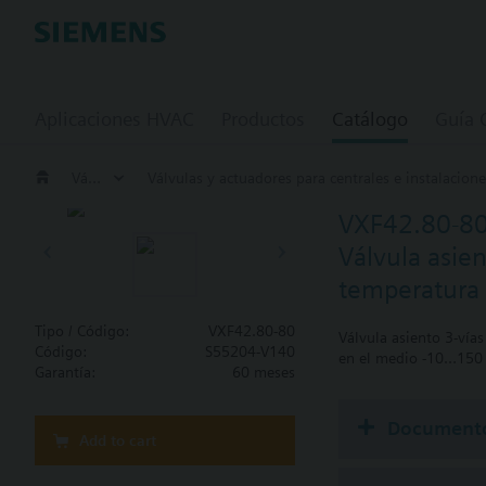
Aplicaciones HVAC
Productos
Catálogo
Guía
Válvulas y actuadores para ambiente, y aplicaciones de zona
Válvulas y actuadores para centrales e instalacione
VXF42.80-8
Válvula asie
temperatura
Tipo / Código:
VXF42.80-80
Válvula asiento 3-vía
Código:
S55204-V140
en el medio -10…150 °
Garantía:
60 meses
Document
Add to cart