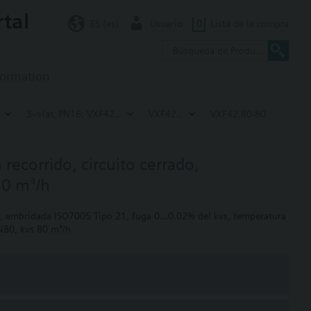
rtal
ES (es)
Usuario
0
Lista de la compra
formation
3--vías‚ PN16: VXF42..
VXF42..
VXF42.80-80
recorrido, circuito cerrado,
80 m³/h
ual, embridada ISO7005 Tipo 21, fuga 0…0.02% del kvs, temperatura
N80, kvs 80 m³/h