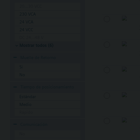
20...30 VCC
230 VCA
24 VCA
24 VCC
DC 24...48 V
Mostrar todos (6)
Muelle de Retorno
Si
No
Tiempo de posicionamiento
Estándar
Medio
Rápido
Comunicación
No