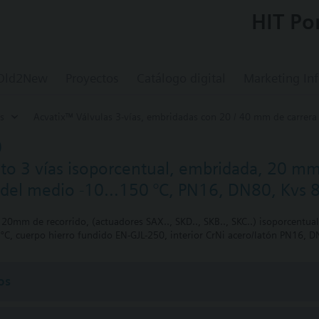
HIT Po
 Old2New
Proyectos
Catálogo digital
Marketing In
s
Acvatix™ Válvulas 3-vías, embridadas con 20 / 40 mm de carrera
0
nto 3 vías isoporcentual, embridada, 20 mm 
 del medio -10…150 °C, PN16, DN80, Kvs 
s 20mm de recorrido, (actuadores SAX.., SKD.., SKB.., SKC..) isoporcent
C, cuerpo hierro fundido EN-GJL-250, interior CrNi acero/latón PN16, D
os