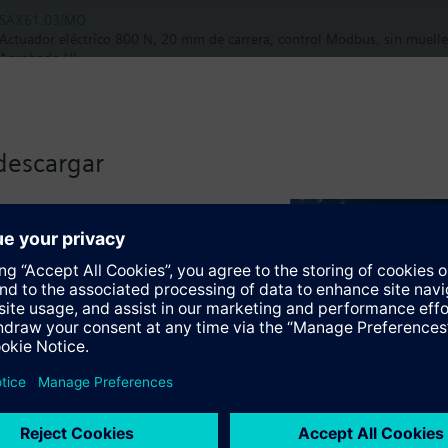
SAX61.03/MO
Actuador eléctrico 800 N, 20 mm de carrera, control Modbus, sin muelle
Aprobado UL
SAV61.00/MO
Actuador eléctrico 1600N carrera de 20/40 mm, control proporcional Mo
CA/CC. IP54 Posicionamiento 120s Tª del medio -25…130 °C
descargar
SAX61.03/HR
Actuador eléctrico 800 N, 20 mm de carrera, control 0...10 VCC, 4...20
IP54, 30s, alta resolución para I-Valve
lizado haciendo clic en el
SKB32.51
Actuador electro-hidráulico 2800N carrera 20 mm, control 3-puntos, 230
(muelle), Tª del medio -25…150 °C
SKB32.50
Actuador electro-hidráulico 2800N carrera de 20 mm, control 3-puntos s
posicionamiento 120, Tª del medio -25-150 °C
SKB82.51
Actuador electro-hidráulico 1000N carrera 20 mm, control 3-puntos, 24 