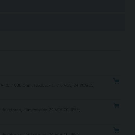
 mA, 0...1000 Ohm, feedback 0...10 VCC, 24 VCA/CC,
e de retorno, alimentación 24 VCA/CC, IP54,
e de retorno, alimentación 24 VCA/CC, IP54,