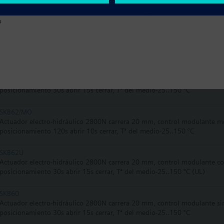
(muelle), Tª del medio -25…150 °C
o
SKB82.50
Actuador electro-hidráulico 2800N carrera 20 mm, control 3-puntos 24 
-25…150 °C
SKB62UA
Actuador electro-hidráulico 1000N carrera 20 mm, control modulante co
posicionamiento 30s abrir 15s cerrar, Tª del medio-25..150 °C
SKB62/MO
Actuador electro-hidráulico 2800N carrera 20 mm, control modulante mo
posicionamiento 120s abrir 10s cerrar, Tª del medio-25..150 °C
SKB62U
Actuador electro-hidráulico 2800N carrera 20 mm, control modulante co
posicionamiento 30s abrir 15s cerrar, Tª del medio-25..150 °C (UL)
SKB60
Actuador electro-hidráulico 2800N carrera 20 mm, control modulante sin
posicionamiento 30s abrir 15s cerrar, Tª del medio-25..150 °C