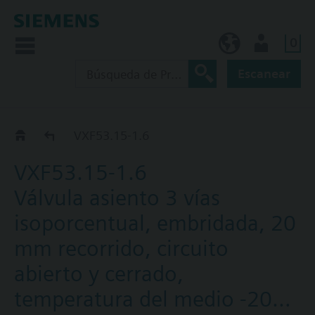
0
ES (es)
Usuario
Escanear
VXF53..
VXF53.15-1.6
VXF53.15-1.6
Válvula asiento 3 vías
isoporcentual, embridada, 20
mm recorrido, circuito
abierto y cerrado,
temperatura del medio -20…