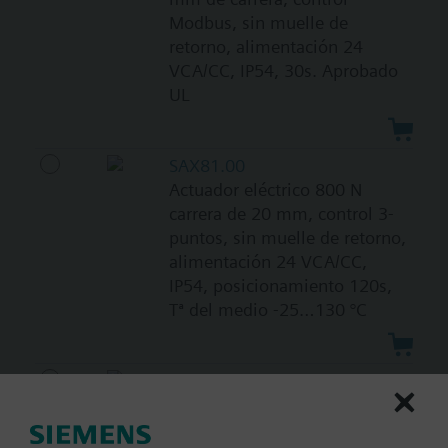
Modbus, sin muelle de
retorno, alimentación 24
VCA/CC, IP54, 30s. Aprobado
UL
SAX81.00
Actuador eléctrico 800 N
carrera de 20 mm, control 3-
puntos, sin muelle de retorno,
alimentación 24 VCA/CC,
IP54, posicionamiento 120s,
Tª del medio -25…130 °C
SKB32.51
Actuador electro-hidráulico
2800N carrera 20 mm, control