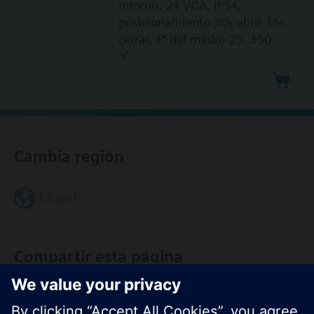
retorno, 24 VCA, IP54,
posicionamiento 30s abrir 15s
cerrar, Tª del medio-25..150
°C
Cambia región
ES (es)
Compartir esta página