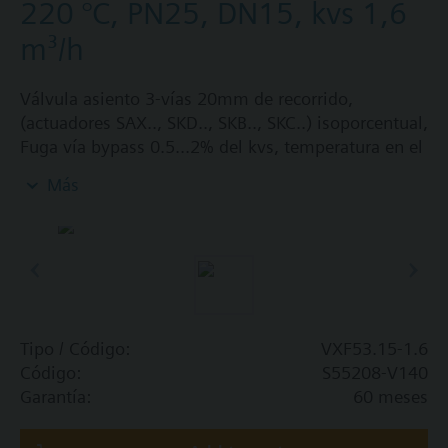
220 °C, PN25, DN15, kvs 1,6
m³/h
Válvula asiento 3-vías 20mm de recorrido,
(actuadores SAX.., SKD.., SKB.., SKC..) isoporcentual,
Fuga vía bypass 0.5...2% del kvs, temperatura en el
medio -20…220 °C, brida ISO, cuerpo hierro
Más
fundido, interior acero inoxidable, PN25, DN15, kvs
1.6 m³/h
Información adicional
Cuando se utilizan válvulas de las líneas V...F43..,
V...F53... con un elemento calefactor de vástago y
una temperatura media por debajo -5 ° C, las
Tipo / Código:
VXF53.15-1.6
prensaestopas de cierre de vástago deben
Código:
S55208-V140
sustituirse.
Garantía:
60 meses