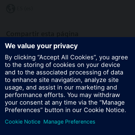
ES (es)
Compartir esta página
© Siemens Switzerland Ltd. 2017
Porfolio de productos y precios pueden cambiar,
según el país.