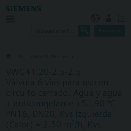
0
ES (es)
Usuario
Escanear
VWG41.20..
VWG41.20-2.5-2.5
VWG41.20-2.5-2.5
Válvula 6 vías para uso en
circuito cerrado. Agua y agua
+ anticongelante +5…90 °C
PN16, DN20, Kvs izquierda
(Calor) = 2.50 m³/h, Kvs