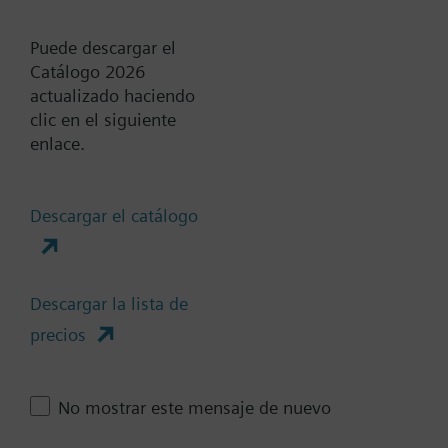
Actuadores compatibles
Puede descargar el
Catálogo 2026
No definido
actualizado haciendo
clic en el siguiente
enlace.
GDB141.9E
Actuador rotativo válvula bola
5 Nm, sin retorno por muelle,
Descargar el catálogo
mando manual, cable de 0,9
m, protección IP54, control 2
o 3 puntos, alimentación 24
Descargar la lista de
VCA/CC
precios
GDB341.9E
Actuador rotativo para válvula
No mostrar este mensaje de nuevo
de bola hasta DN25, 5 Nm,
sin muelle de retorno, mando