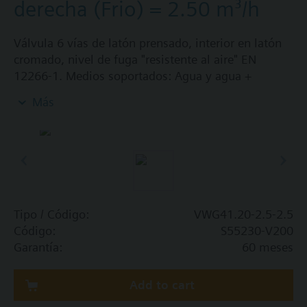
derecha (Frio) = 2.50 m³/h
Válvula 6 vías de latón prensado, interior en latón
cromado, nivel de fuga "resistente al aire" EN
12266-1. Medios soportados: Agua y agua +
anticongelante +5…90 °C PN16, DN20, Kvs
Más
izquierda (Calor) = 2.50 m³/h, Kvs derecha (Frio) =
2.50 m³/h
Tipo / Código:
VWG41.20-2.5-2.5
Código:
S55230-V200
Garantía:
60 meses
Add to cart