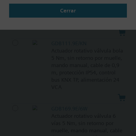
manual, cable de 0,9 m, IP54,
Cerrar
control 2/3-puntos, 230 VCA,
sin contactos auxiliares
GDB111.9E/KN
Actuador rotativo válvula bola
5 Nm, sin retorno por muelle,
mando manual, cable de 0,9
m, protección IP54, control
bus KNX TP, alimentación 24
VCA
GDB169.9E/6W
Actuador rotativo válvula 6
vías 5 Nm, sin retorno por
muelle, mando manual, cable