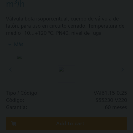
m³/h
Válvula bola isoporcentual, cuerpo de válvula de
latón, para uso en circuito cerrado. Temperatura del
medio -10…+120 ºC, PN40, nivel de fuga
"resistente al agua" según EN 60534-4 L/1, mejor
Más
que clase 5, rosca interna, DN15, 2-vías, kvs = 0,25
m³/h
Tipo / Código:
VAI61.15-0.25
Código:
S55230-V220
Garantía:
60 meses
Add to cart