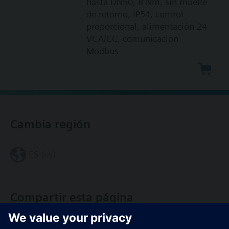
hasta DN50, 8 Nm, sin muelle
de retorno, IP54, control
proporcional, alimentación 24
VCA/CC, comunicación
Modbus
Cambia región
ES (es)
Compartir esta página