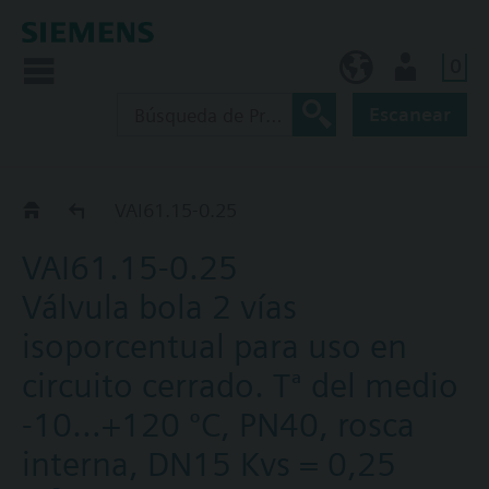
0
ES (es)
Usuario
Escanear
BPZ:VAI61..
VAI61.15-0.25
VAI61.15-0.25
Válvula bola 2 vías
isoporcentual para uso en
circuito cerrado. Tª del medio
-10…+120 ºC, PN40, rosca
interna, DN15 Kvs = 0,25