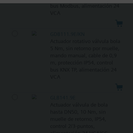
bus Modbus, alimentación 24
VCA
GDB111.9E/KN
Actuador rotativo válvula bola
5 Nm, sin retorno por muelle,
mando manual, cable de 0,9
m, protección IP54, control
bus KNX TP, alimentación 24
VCA
GLB141.9E
Actuador válvula de bola
hasta DN50, 10 Nm, sin
muelle de retorno, IP54,
control 2/3-puntos,