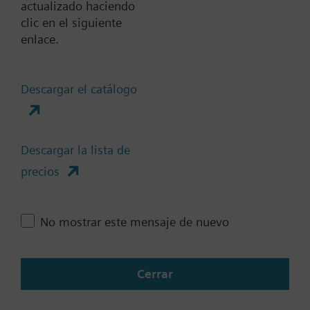
actualizado haciendo
m, protección IP54, control 2
clic en el siguiente
o 3 puntos, alimentación 24
enlace.
VCA/CC
Descargar el catálogo
GDB341.9E
Actuador rotativo para válvula
de bola hasta DN25, 5 Nm,
sin muelle de retorno, mando
Descargar la lista de
manual, cable de 0,9 m, IP54,
precios
control 2/3-puntos, 230 VCA,
sin contactos auxiliares
No mostrar este mensaje de nuevo
GDB111.9E/MO
Actuador rotativo válvula 5
Cerrar
Nm, sin retorno por muelle,
mando manual, cable de 0,9
m, protección IP54, control