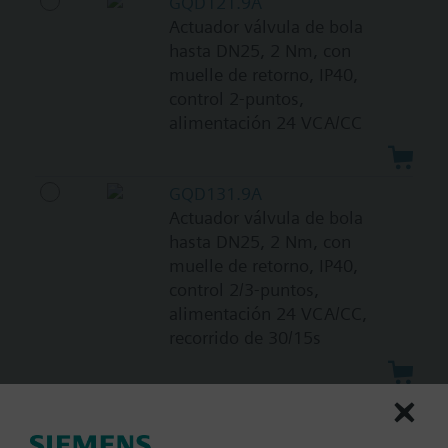
GQD121.9A
Actuador válvula de bola
hasta DN25, 2 Nm, con
muelle de retorno, IP40,
control 2-puntos,
alimentación 24 VCA/CC
GQD131.9A
Actuador válvula de bola
hasta DN25, 2 Nm, con
muelle de retorno, IP40,
control 2/3-puntos,
alimentación 24 VCA/CC,
recorrido de 30/15s
GQD161.9A
Actuador válvula de bola