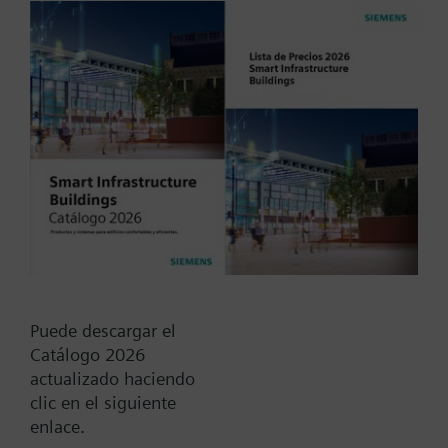
size, NC, SSD61U,
modulating, NSR
Piping Kit Assembly, 2-way PICV, 1.0 to 9.0 GPM,
1.0 in. line size, normally closed, SSD61U,
modulating, non-spring return
Tipo / Código:
231043043.0-A2CCX
Código:
S55301-M104-A400
Garantía:
12 meses
Find replacement
Puede descargar el
Catálogo 2026
actualizado haciendo
clic en el siguiente
Documentos
enlace.