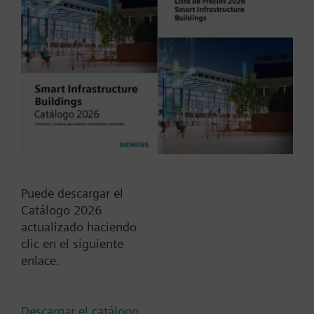
Detector de fuga de agua
Tipo / Código:
QFP910
Código:
S55371-C100
Find replacement
Documentos
Puede descargar el
Catálogo 2026
Resumen técnico
actualizado haciendo
clic en el siguiente
enlace.
Cambia región
Descargar el catálogo