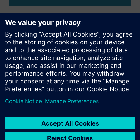
Compartir esta página
© Siemens Switzerland Ltd. 2017
Porfolio de productos y precios pueden cambiar,
según el país.
Política de privacidad
Términos de uso