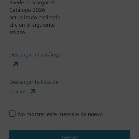
Puede descargar el
Catálogo 2026
actualizado haciendo
Documentos
clic en el siguiente
enlace.
Resumen técnico
Descargar el catálogo
Accesorios-varias selecciones
son posibles
Descargar la lista de
precios
Cambia región
No mostrar este mensaje de nuevo
ES (es)
Cerrar