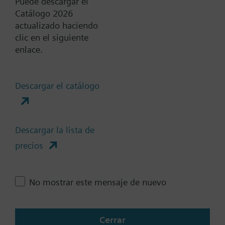
Puede descargar el
Catálogo 2026
Documentos
actualizado haciendo
clic en el siguiente
enlace.
Resumen técnico
Descargar el catálogo
Accesorios-sólo una selección
es posible
Descargar la lista de
precios
Cambia región
No mostrar este mensaje de nuevo
ES (es)
Cerrar