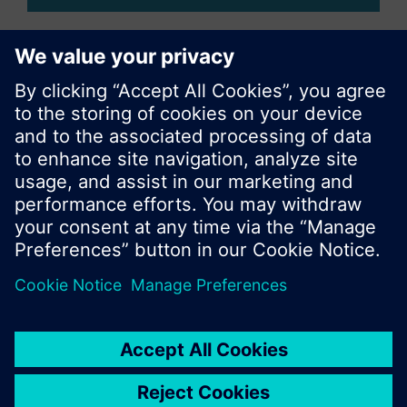
Compartir esta página
© Siemens Switzerland Ltd. 2017
Porfolio de productos y precios pueden cambiar,
según el país.
Política de privacidad
Términos de uso