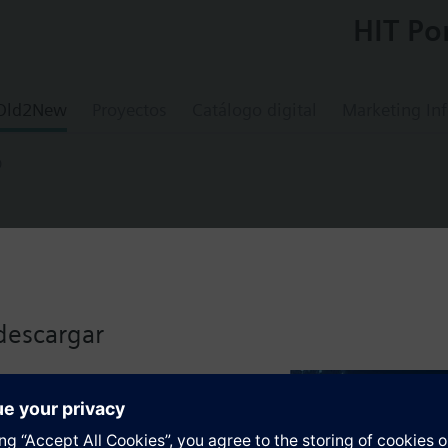
HIT Po
 Old2New
Proyectos
Catálogo digital
Marketing In
D
STD
t, magnetic back plate, 8-line Unicode disp
descargar
nt, slim design, 8-line display (white or blue), for operation and commis
.
lizado haciendo clic en el
os