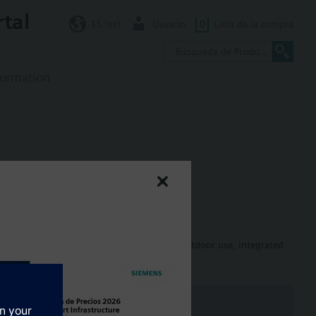
rtal
ES (es)
Usuario
0
Lista de la compra
formation
lay, backlit, IP65
sioning, high brightness and contrast for outdoor use, integrated