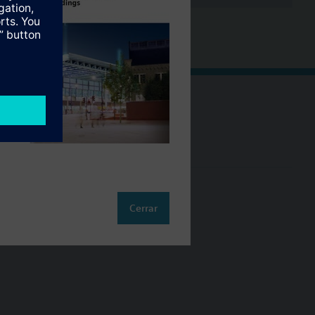
Cambia región
ES (es)
so
Cerrar