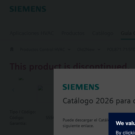
Aplicaciones HVAC
Productos
Catálogo
Guía
Productos Control HVAC
Old2New
POL871.71/ST
This product is discontinued.
POL871.71/
Operating uni
Catálogo 2026 para 
Operating unit, elega
magnetic plate (IP65)
Tipo / Código:
POL871.71/STD
Código:
S55626-H517-B100
Puede descargar el Catálogo 2026 actua
Garantía:
24 meses
siguiente enlace.
Document