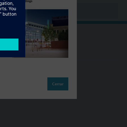
Cambia región
ES (es)
so
Cerrar