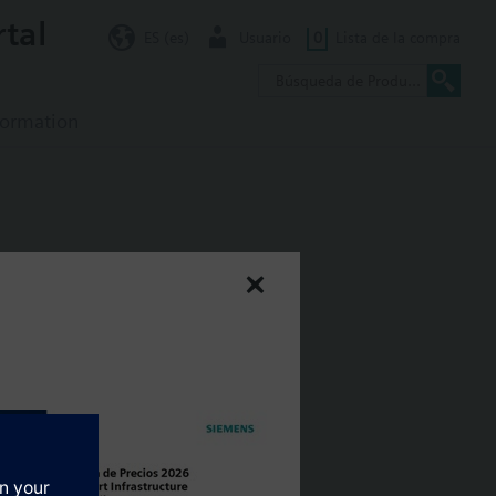
rtal
ES (es)
Usuario
0
Lista de la compra
formation