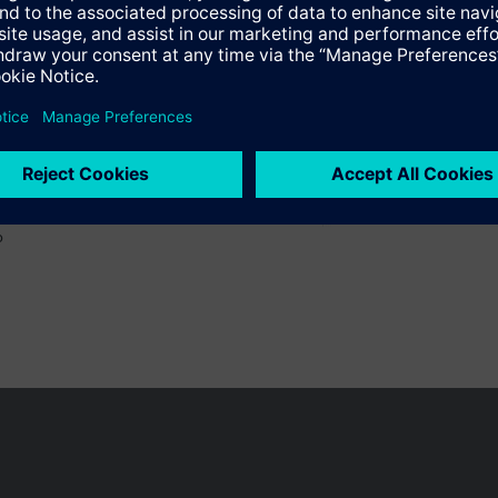
os
o
 pueden cambiar, según el país.
Política de privacidad
Términos de u