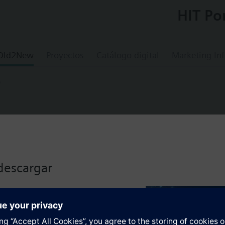
HIT Po
 Old2New
Proyectos
Catálogo digital
Marketing In
D
STD
ouch panel
descargar
nel with RS485 and Ethernet port.
lizado haciendo clic en el
nel with RS485 and Ethernet port.