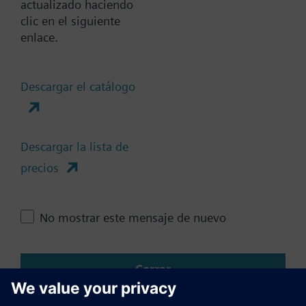
actualizado haciendo
clic en el siguiente
enlace.
Documentos
Descargar el catálogo
Resumen técnico
Descargar la lista de
Cambia región
precios
ES (es)
No mostrar este mensaje de nuevo
Compartir esta página
Cerrar