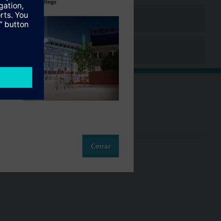
Cambia región
ES (es)
Cerrar
so