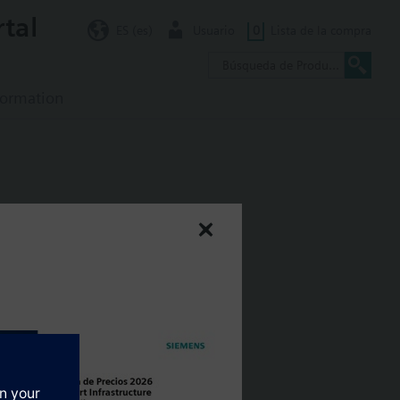
rtal
ES (es)
Usuario
0
Lista de la compra
formation