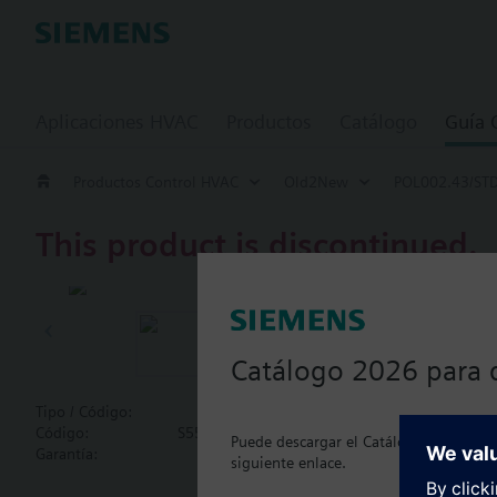
Aplicaciones HVAC
Productos
Catálogo
Guía
Productos Control HVAC
Old2New
POL002.43/ST
This product is discontinued.
POL002.43/
Connector se
Catálogo 2026 para 
Connector set for re
Tipo / Código:
POL002.43/STD
Código:
S55843-Z24-D100
Puede descargar el Catálogo 2026 actua
Document
Garantía:
12 meses
siguiente enlace.