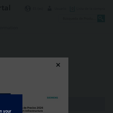
rtal
ES (es)
Usuario
0
Lista de la compra
formation