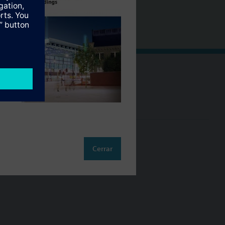
Cambia región
ES (es)
so
Cerrar