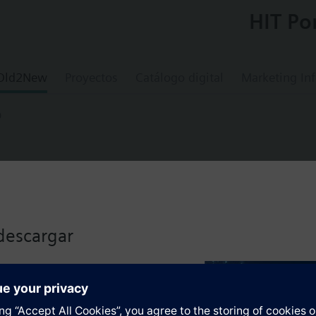
HIT Po
 Old2New
Proyectos
Catálogo digital
Marketing In
D
STD
t for remote extension I/Os
descargar
mote mounting of extension I/O modules.
lizado haciendo clic en el
os