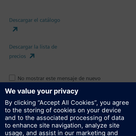
Resumen técnico
Descargar el catálogo
Cambia región
Descargar la lista de
ES (es)
precios
Compartir esta página
No mostrar este mensaje de nuevo
Cerrar