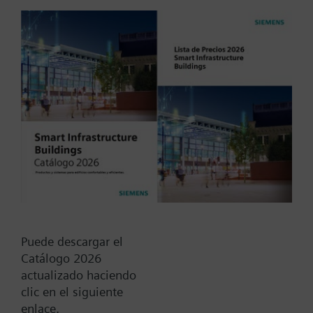
Tipo / Código:
ALG502B
Código:
S55846-Z110
Garantía:
24 meses
Add to cart
Add to project
Puede descargar el
Catálogo 2026
Documentos
actualizado haciendo
clic en el siguiente
enlace.