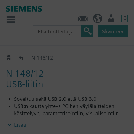
0
Ota yhteyttä
FI (fi)
Käyttäjä
Skannaa
KNX - Järjestelmäkomponentit
N 148/12
N 148/12
USB-liitin
Soveltuu sekä USB 2.0 että USB 3.0
USB:n kautta yhteys PC:hen väylälaitteiden
käsittelyyn, parametrisointiin, visualisointiin
yms.
Lisää
Pääsy kaikkiin väyläjärjestelmän laitteisiin