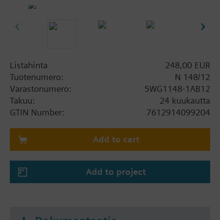
Tukee jopa 64 tavun väyläviestejä
Virta PC:n väylän sekä USB:n kautta
Integroitu väyläkytkin
Viestit USB 2.0 nopeudella (max. 12 Mbit/s)
PC:n ja USB:n välillä
Kiskoasennus
Listahinta
248,00 EUR
Tuotenumero:
N 148/12
Varastonumero:
5WG1148-1AB12
Takuu:
24 kuukautta
GTIN Number:
7612914099204
Add to cart
Add to project