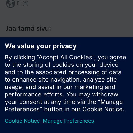
FI (fi)
Jaa tämä sivu:
© Siemens Switzerland Ltd. 2017
Tuotevalikoima ja hinnat vaihtelevat maittain.
Tietosuojakäytäntö