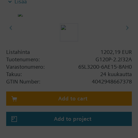
Lisää
Unit CU230P-2-BT.
Lisätietoa
When using a screening kit for the Power Module
the total height increases as follows: FSA: 80 mm;
FSB: 78 mm; FSC: 77 mm; FSD, FSE, FSF: 123 mm.
The depth increases when using a BOP-2 by 10
Listahinta
1202,19 EUR
mm, and with an IOP 20 mm.
Tuotenumero:
G120P-2.2/32A
Varastonumero:
6SL3200-6AE15-8AH0
Takuu:
24 kuukautta
GTIN Number:
4042948667378
Add to cart
Add to project