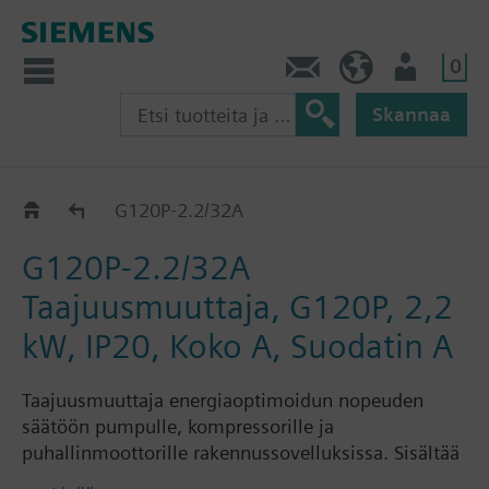
0
Ota yhteyttä
FI (fi)
Käyttäjä
Skannaa
G120P..AE..A..
G120P-2.2/32A
G120P-2.2/32A
Taajuusmuuttaja, G120P, 2,2
kW, IP20, Koko A, Suodatin A
Taajuusmuuttaja energiaoptimoidun nopeuden
säätöön pumpulle, kompressorille ja
puhallinmoottorille rakennussovelluksissa. Sisältää
lisäksi SIMANICS Power Module PM230 ja Control